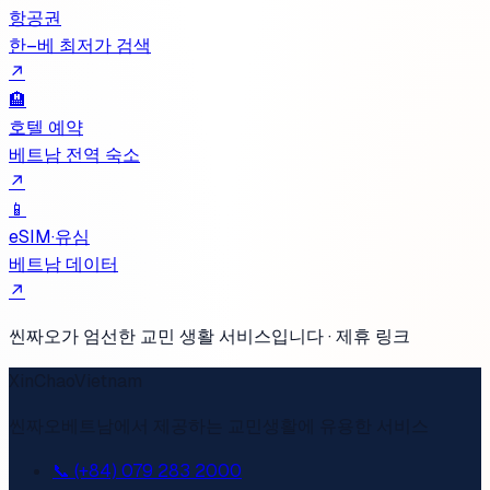
항공권
한–베 최저가 검색
↗
🏨
호텔 예약
베트남 전역 숙소
↗
📱
eSIM·유심
베트남 데이터
↗
씬짜오가 엄선한 교민 생활 서비스입니다 · 제휴 링크
XinChaoVietnam
씬짜오베트남에서 제공하는 교민생활에 유용한 서비스
📞 (+84) 079 283 2000