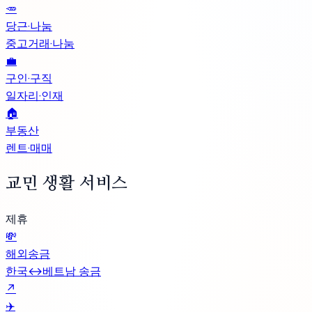
🥕
당근·나눔
중고거래·나눔
💼
구인·구직
일자리·인재
🏠
부동산
렌트·매매
교민 생활 서비스
제휴
💸
해외송금
한국↔베트남 송금
↗
✈️