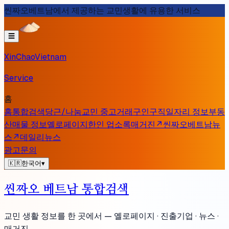
씬짜오베트남에서 제공하는 교민생활에 유용한 서비스
☰
XinChaoVietnam
Service
홈
홈
통합검색
당근/나눔
교민 중고거래
구인구직
일자리 정보
부동
산
매물 정보
옐로페이지
한인 업소록
매거진
↗
씬짜오베트남
뉴
스
↗
데일리뉴스
광고문의
🇰🇷
한국어
▾
씬짜오 베트남 통합검색
교민 생활 정보를 한 곳에서 —
옐로페이지 · 진출기업 · 뉴스 ·
매거진