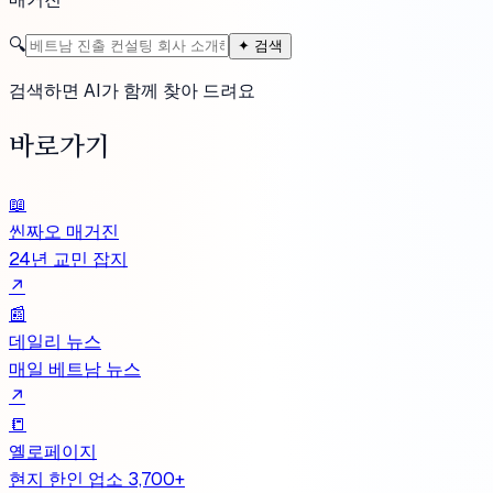
🔍
✦
검색
검색하면
AI가 함께
찾아 드려요
바로가기
📖
씬짜오 매거진
24년 교민 잡지
↗
📰
데일리 뉴스
매일 베트남 뉴스
↗
📒
옐로페이지
현지 한인 업소 3,700+