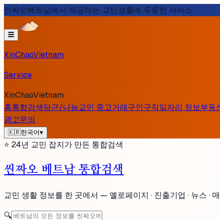
씬짜오베트남에서 제공하는 교민생활에 유용한 서비스
☰
XinChaoVietnam
Service
XinChaoVietnam
홈
통합검색
당근/나눔
교민 중고거래
구인구직
일자리 정보
부동
광고문의
🇰🇷
한국어
▾
⭐ 24년 교민 잡지가 만든 통합검색
씬짜오 베트남 통합검색
교민 생활 정보를 한 곳에서 —
옐로페이지 · 진출기업 · 뉴스 · 
🔍