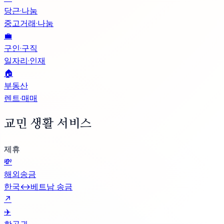
당근·나눔
중고거래·나눔
💼
구인·구직
일자리·인재
🏠
부동산
렌트·매매
교민 생활 서비스
제휴
💸
해외송금
한국↔베트남 송금
↗
✈️