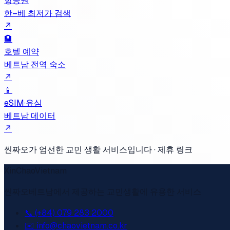
항공권
한–베 최저가 검색
↗
🏨
호텔 예약
베트남 전역 숙소
↗
📱
eSIM·유심
베트남 데이터
↗
씬짜오가 엄선한 교민 생활 서비스입니다 · 제휴 링크
XinChaoVietnam
씬짜오베트남에서 제공하는 교민생활에 유용한 서비스
📞 (+84) 079 283 2000
✉️ info@chaovietnam.co.kr