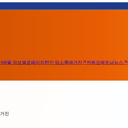
산
매물 정보
옐로페이지
한인 업소록
매거진
↗
씬짜오베트남
뉴스
↗
매거진