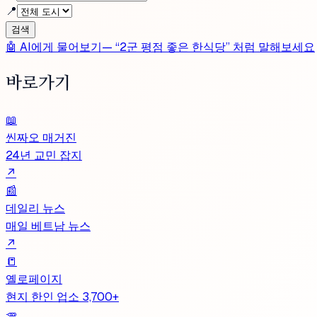
📍
검색
🤖 AI에게 물어보기
— “2군 평점 좋은 한식당” 처럼 말해보세요
바로가기
📖
씬짜오 매거진
24년 교민 잡지
↗
📰
데일리 뉴스
매일 베트남 뉴스
↗
📒
옐로페이지
현지 한인 업소 3,700+
🥕