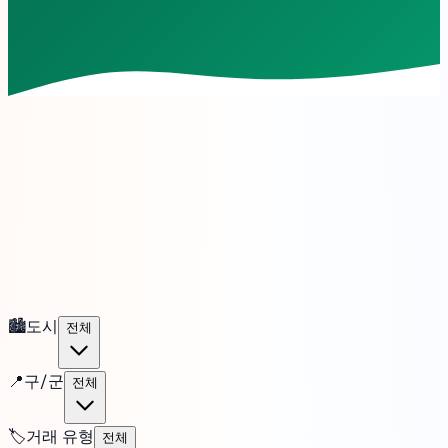
🏙️
도시
전체
📍
구/군
전체
🏷️
거래 유형
전체