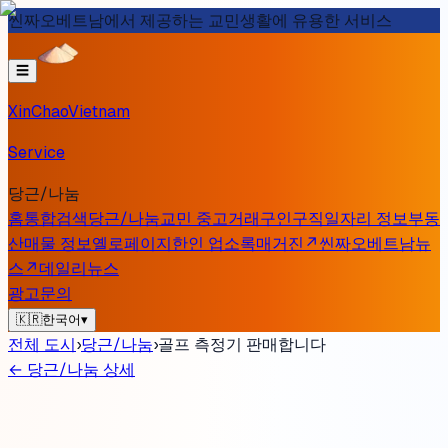
씬짜오베트남에서 제공하는 교민생활에 유용한 서비스
☰
XinChaoVietnam
Service
당근/나눔
홈
통합검색
당근/나눔
교민 중고거래
구인구직
일자리 정보
부동
산
매물 정보
옐로페이지
한인 업소록
매거진
↗
씬짜오베트남
뉴
스
↗
데일리뉴스
광고문의
🇰🇷
한국어
▾
전체 도시
›
당근/나눔
›
골프 측정기 판매합니다
←
당근/나눔 상세