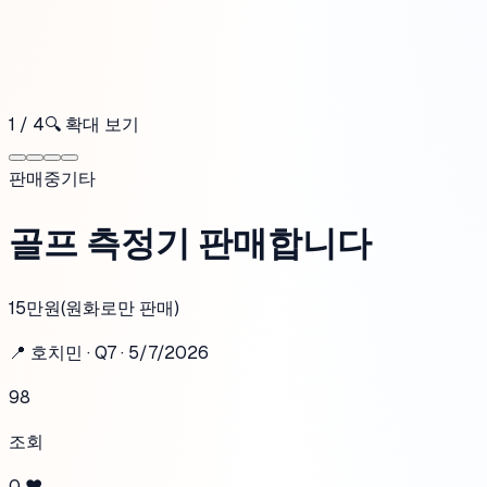
1
/
4
🔍
확대 보기
판매중
기타
골프 측정기 판매합니다
15만원(원화로만 판매)
📍
호치민 · Q7
·
5/7/2026
98
조회
0
❤️