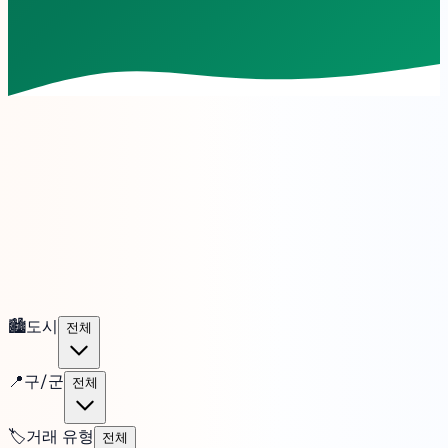
🏙️
도시
전체
📍
구/군
전체
🏷️
거래 유형
전체