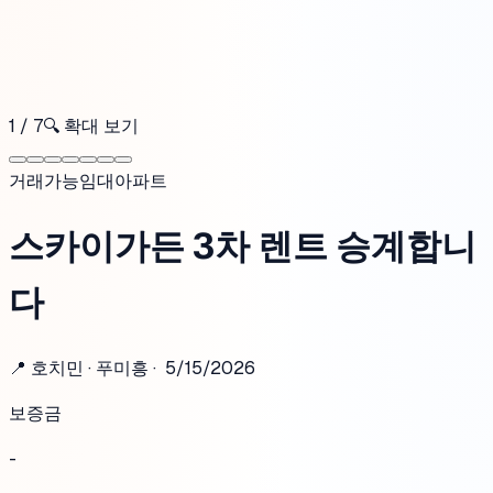
1
/
7
🔍
확대 보기
거래가능
임대
아파트
스카이가든 3차 렌트 승계합니
다
📍
호치민 · 푸미흥
·
5/15/2026
보증금
-