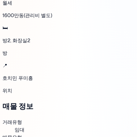
월세
1600만동(관리비 별도)
🛏️
방2, 화장실2
방
📍
호치민 푸미흥
위치
매물 정보
거래유형
임대