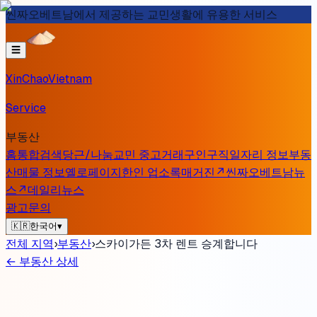
씬짜오베트남에서 제공하는 교민생활에 유용한 서비스
☰
XinChaoVietnam
Service
부동산
홈
통합검색
당근/나눔
교민 중고거래
구인구직
일자리 정보
부동
산
매물 정보
옐로페이지
한인 업소록
매거진
↗
씬짜오베트남
뉴
스
↗
데일리뉴스
광고문의
🇰🇷
한국어
▾
전체 지역
›
부동산
›
스카이가든 3차 렌트 승계합니다
←
부동산 상세